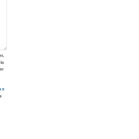
rio
or
s y
e