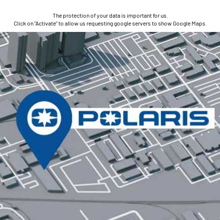
The protection of your data is important for us.
Click on "Activate" to allow us requesting google servers to show Google Maps.