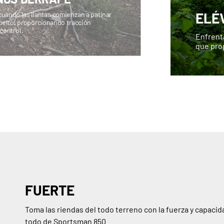
ELÉ
uando las llantas comienzan a patinar
elto, proporcionando tracción
control.
Enfrenta
que pro
FUERTE
Toma las riendas del todo terreno con la fuerza y capacid
todo de Sportsman 850.